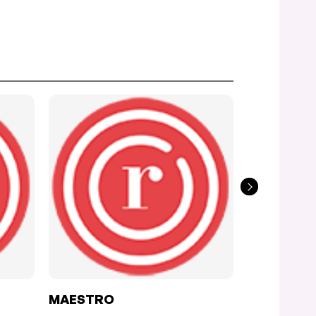
MAESTRO
AU PETIT 