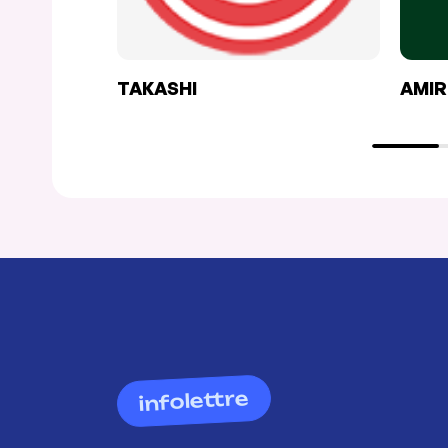
TAKASHI
AMIR
infolettre