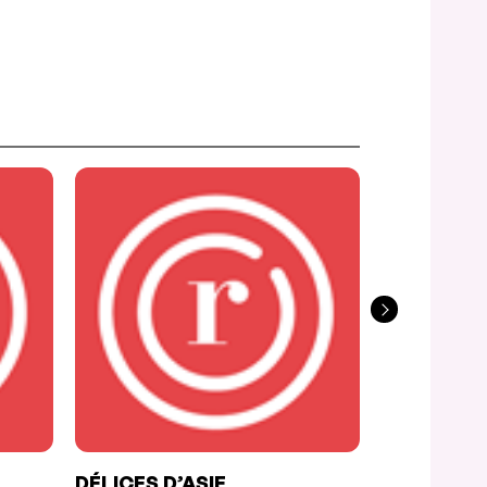
DÉLICES D’ASIE
LA PIAZZ