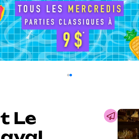
t Le
Laval