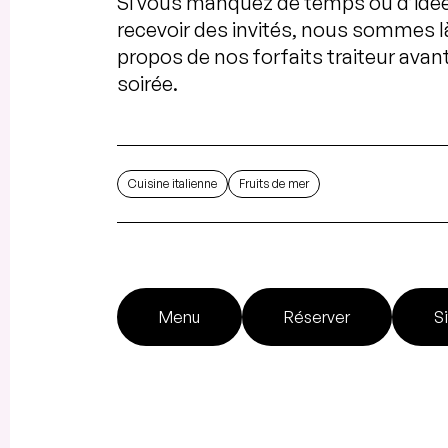
Si vous manquez de temps ou d’idée
recevoir des invités, nous sommes l
propos de nos forfaits traiteur avan
soirée.
Cuisine italienne
Fruits de mer
Menu
Réserver
S