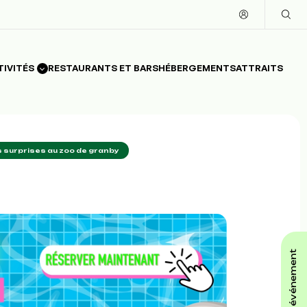
TIVITÉS
RESTAURANTS ET BARS
HÉBERGEMENTS
ATTRAITS
 surprises au zoo de granby
affiche ton événement