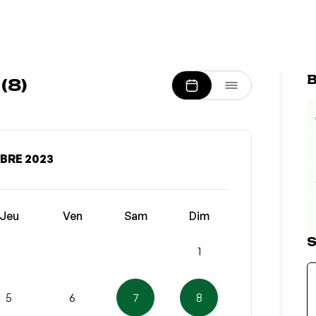
B
(8)
BRE 2023
Jeu
Ven
Sam
Dim
S
1
5
6
7
8