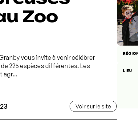
au Zoo
RÉGIO
ranby vous invite à venir célébrer
 de 225 espèces différentes. Les
LIEU
 agr...
023
Voir sur le site