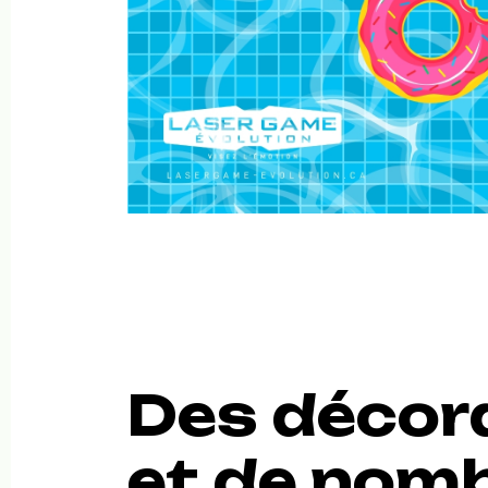
Des décor
et de nom