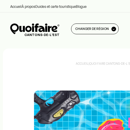
Accueil
À propos
Guides et carte touristique
Blogue
CHANGER DE RÉGION
CANTONS-DE-L'EST
ACCUEIL
|
QUOI FAIRE CANTONS-DE-L'