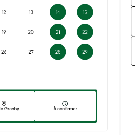
12
13
14
15
19
20
21
22
26
27
28
29
de Granby
À confirmer