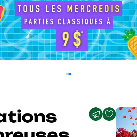
ations
breuses