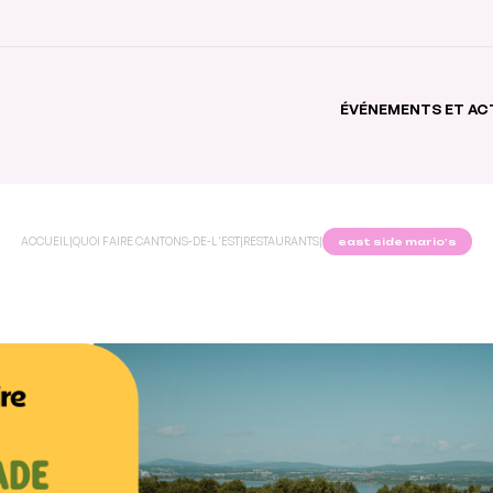
ÉVÉNEMENTS ET AC
ACCUEIL
|
QUOI FAIRE CANTONS-DE-L'EST
|
RESTAURANTS
|
east side mario’s