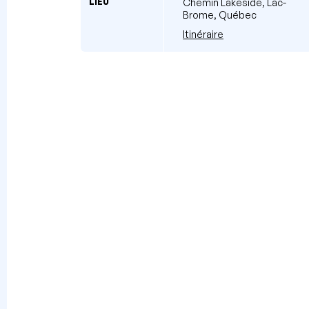
LIEU
Chemin Lakeside, Lac-
Brome, Québec
Itinéraire