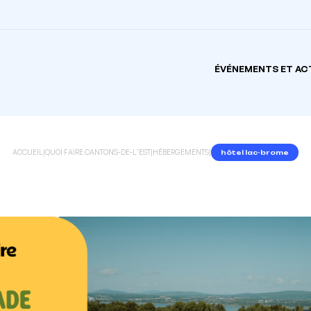
ÉVÉNEMENTS ET AC
ACCUEIL
|
QUOI FAIRE CANTONS-DE-L'EST
|
HÉBERGEMENTS
|
hôtel lac-brome