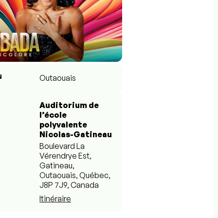
N
Outaouais
Auditorium de
l’école
polyvalente
Nicolas-Gatineau
Boulevard La
Vérendrye Est,
Gatineau,
Outaouais, Québec,
J8P 7J9, Canada
Itinéraire