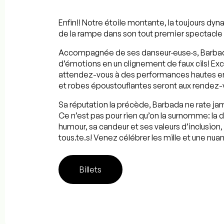
Enfin!! Notre étoile montante, la toujours dyn
de la rampe dans son tout premier spectacle 
Accompagnée de ses danseur·euse·s, Barbada 
d’émotions en un clignement de faux cils! Exc
attendez-vous à des performances hautes en 
et robes époustouflantes seront aux rendez-
Sa réputation la précède, Barbada ne rate ja
Ce n’est pas pour rien qu’on la surnomme: la 
humour, sa candeur et ses valeurs d’inclusion,
tous.te.s! Venez célébrer les mille et une nu
Billets