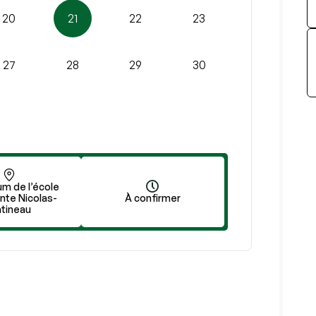
20
21
22
23
27
28
29
30
um de l’école
nte Nicolas-
À confirmer
tineau