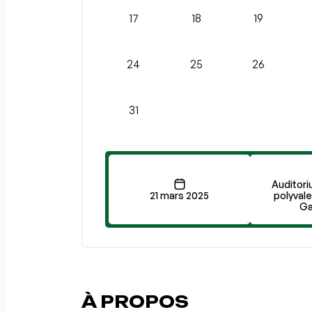
17
18
19
24
25
26
31
Auditori
21 mars 2025
polyvale
Ga
À PROPOS