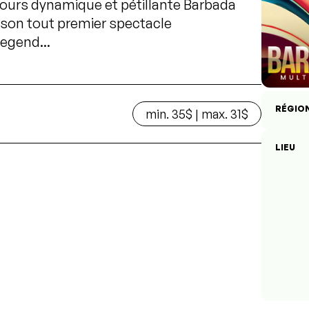
ujours dynamique et pétillante Barbada
 son tout premier spectacle
Legend...
RÉGIO
min. 35$ | max. 31$
LIEU