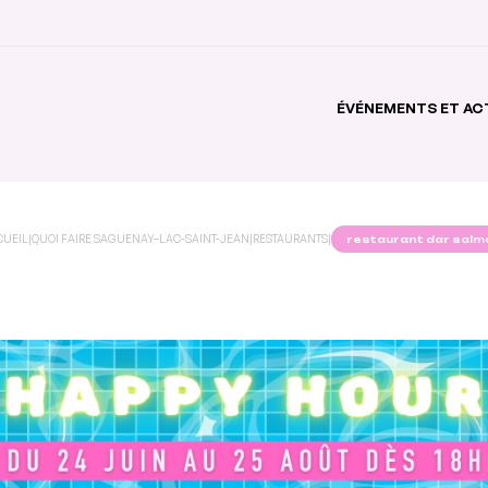
ÉVÉNEMENTS ET AC
CUEIL
|
QUOI FAIRE SAGUENAY–LAC-SAINT-JEAN
|
RESTAURANTS
|
restaurant dar salm