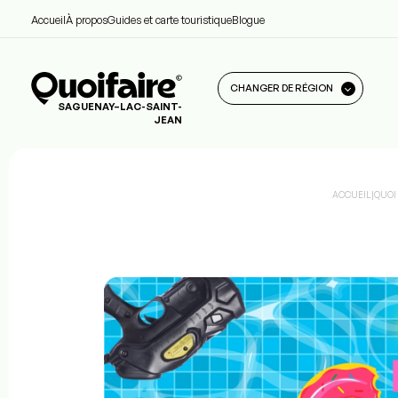
Accueil
À propos
Guides et carte touristique
Blogue
CHANGER DE RÉGION
SAGUENAY–LAC-SAINT-
JEAN
ACCUEIL
|
QUOI