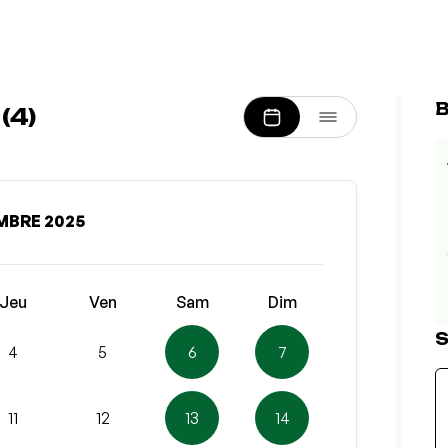
B
(4)
MBRE 2025
Jeu
Ven
Sam
Dim
S
4
5
6
7
11
12
13
14