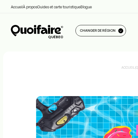
Accueil
À propos
Guides et carte touristique
Blogue
CHANGER DE RÉGION
QUÉBEC
ACCUEIL
|
Q