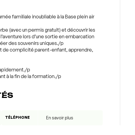
rnée familiale inoubliable à la Base plein air
rbe (avec un permis gratuit) et découvrir les
z l’aventure lors d’une sortie en embarcation
réer des souvenirs uniques./p
t de complicité parent-enfant, apprendre,
 rapidement./p
t à la fin de la formation./p
TÉS
TÉLÉPHONE
En savoir plus