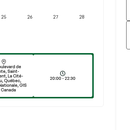
25
26
27
28
oulevard de
nte, Saint-
nt, La Cité-
20:00 - 22:30
ou, Québec,
Nationale, G1S
, Canada