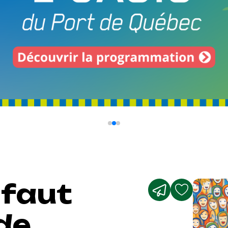
 faut
de