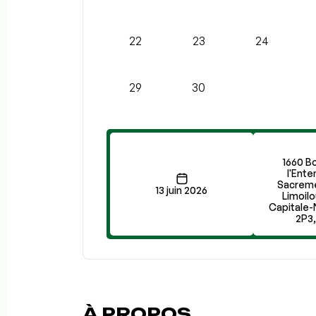
22
23
24
29
30
1660 B
l'Ente
Sacreme
13 juin 2026
Limoil
Capitale-
2P3
À PROPOS