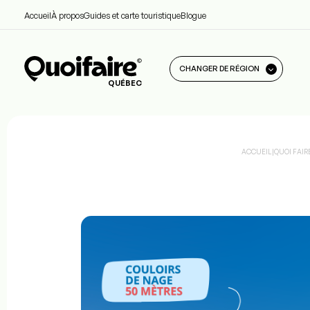
Accueil
À propos
Guides et carte touristique
Blogue
CHANGER DE RÉGION
QUÉBEC
ACCUEIL
|
QUOI FAIR