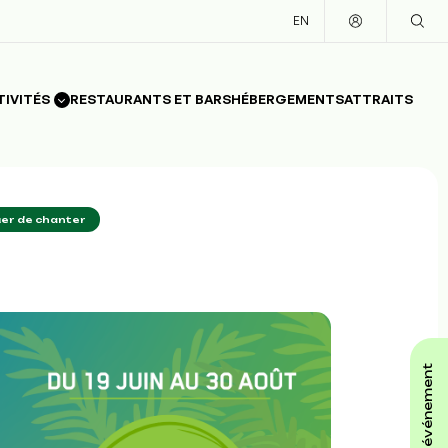
EN
TIVITÉS
RESTAURANTS ET BARS
HÉBERGEMENTS
ATTRAITS
uer de chanter
affiche ton événement