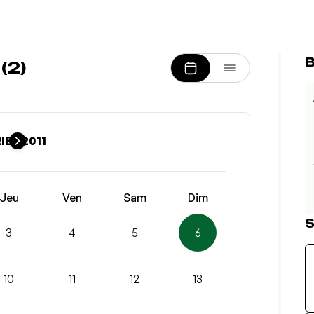
B
(2)
IER 2011
Jeu
Ven
Sam
Dim
S
3
4
5
6
10
11
12
13