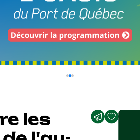
e les
e l'au-