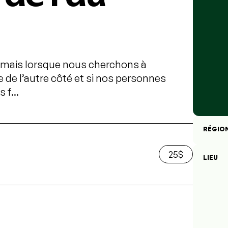
le, mais lorsque nous cherchons à
e l’autre côté et si nos personnes
 f...
RÉGIO
25$
LIEU