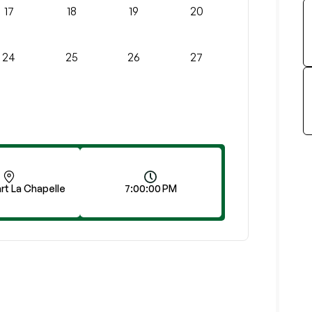
17
18
19
20
24
25
26
27
rt La Chapelle
7:00:00 PM