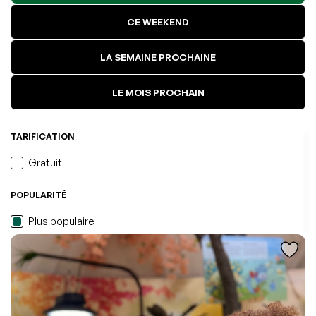
CE WEEKEND
LA SEMAINE PROCHAINE
LE MOIS PROCHAIN
TARIFICATION
Gratuit
POPULARITÉ
L'événement a été ajouté à vos favoris
Événement retiré de vos favoris
Consulter mes favoris
Consulter mes favoris
Plus populaire