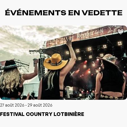
ÉVÉNEMENTS EN VEDETTE
L'événement a été ajouté à vos favoris
Événement retiré de vos favoris
Consulter mes favoris
Consulter mes favoris
27 août 2026 - 29 août 2026
FESTIVAL COUNTRY LOTBINIÈRE