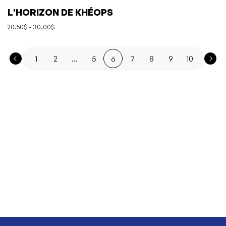
L'HORIZON DE KHÉOPS
20.50$ - 30.00$
1
2
...
5
6
7
8
9
10