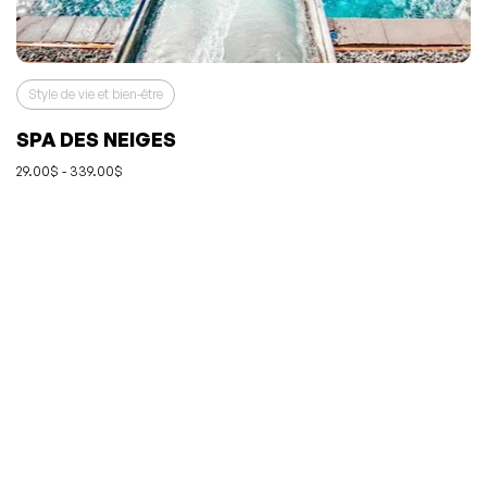
Style de vie et bien-être
SPA DES NEIGES
29.00$ - 339.00$
L'événement a été ajouté à vos favoris
Événement retiré de vos favoris