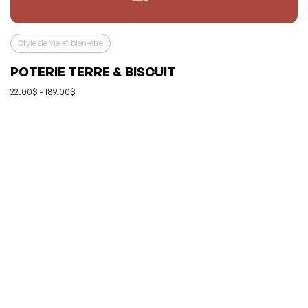
Style de vie et bien-être
POTERIE TERRE & BISCUIT
22.00$ - 189.00$
L'événement a été ajouté à vos favoris
Événement retiré de vos favoris
Consulter mes favoris
Consulter mes favoris