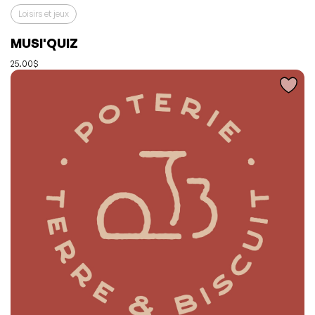
Loisirs et jeux
L'événement a été ajouté à vos favoris
Événement retiré de vos favoris
MUSI'QUIZ
Consulter mes favoris
Consulter mes favoris
25.00$