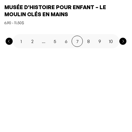
MUSÉE D'HISTOIRE POUR ENFANT – LE
MOULIN CLÉS EN MAINS
6.90 - 11.50$
1
2
...
5
6
7
8
9
10