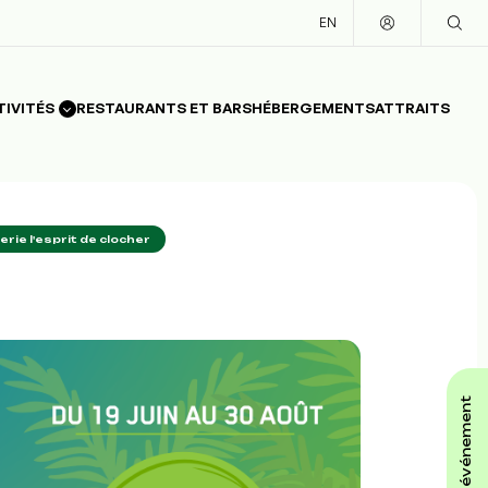
EN
TIVITÉS
RESTAURANTS ET BARS
HÉBERGEMENTS
ATTRAITS
rie l'esprit de clocher
affiche ton événement