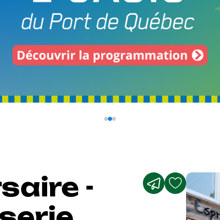
saire -
serie