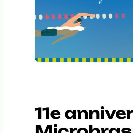
11e anniver
Microbras