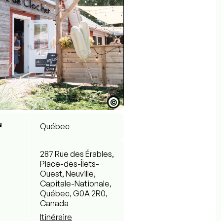
©
N
Québec
287 Rue des Érables,
Place-des-Îlets-
Ouest, Neuville,
Capitale-Nationale,
Québec, G0A 2R0,
Canada
Itinéraire