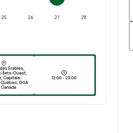
25
26
27
28
des Érables,
-Îlets-Ouest,
e, Capitale-
12:00 - 23:00
, Québec, G0A
, Canada