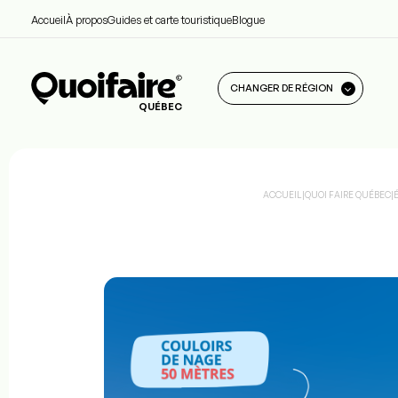
Accueil
À propos
Guides et carte touristique
Blogue
CHANGER DE RÉGION
QUÉBEC
ACCUEIL
|
QUOI FAIRE QUÉBEC
|