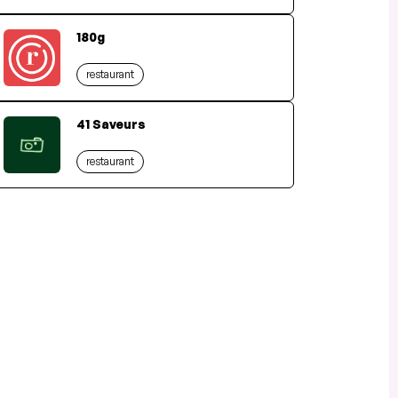
180g
restaurant
41 Saveurs
restaurant