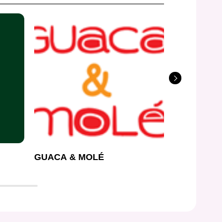
GUACA & MOLÉ
BEN & FL