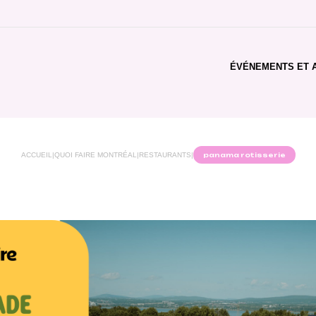
ÉVÉNEMENTS ET A
ACCUEIL
|
QUOI FAIRE MONTRÉAL
|
RESTAURANTS
|
panama rotisserie