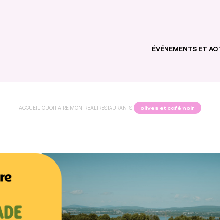
ÉVÉNEMENTS ET AC
ACCUEIL
|
QUOI FAIRE MONTRÉAL
|
RESTAURANTS
|
olives et café noir