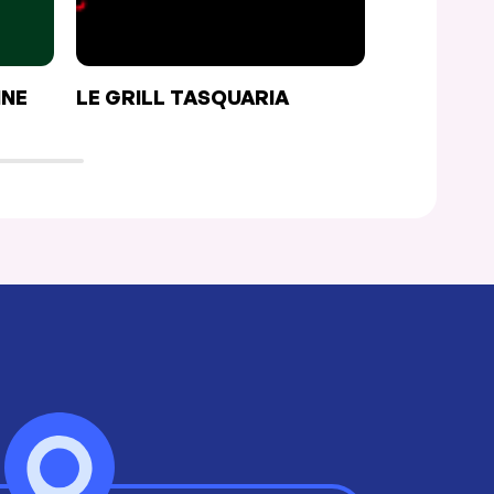
INE
LE GRILL TASQUARIA
MÉLI-MÉL