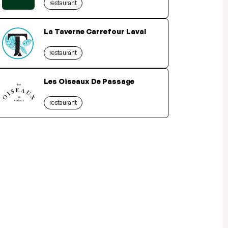
restaurant
La Taverne Carrefour Laval
restaurant
Les Oiseaux De Passage
restaurant