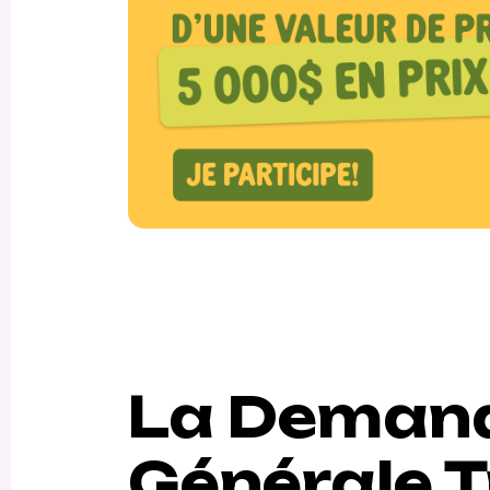
La Deman
Générale T