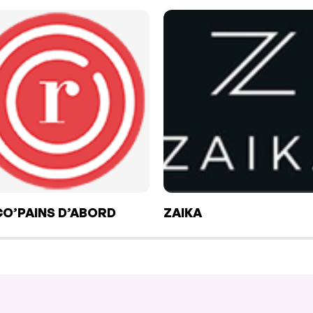
CO’PAINS D’ABORD
ZAIKA