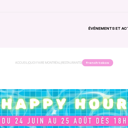
ÉVÉNEMENTS ET AC
ACCUEIL
|
QUOI FAIRE MONTRÉAL
|
RESTAURANTS
|
french takos