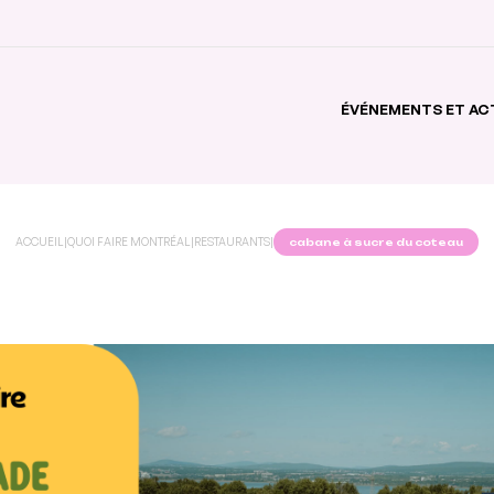
ÉVÉNEMENTS ET AC
ACCUEIL
|
QUOI FAIRE MONTRÉAL
|
RESTAURANTS
|
cabane à sucre du coteau