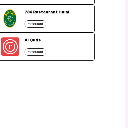
786 Restaurant Halal
restaurant
Al Quds
restaurant