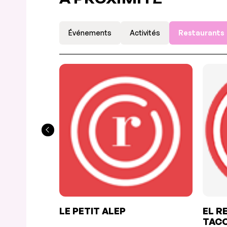
Événements
Activités
Restaurants
LE PETIT ALEP
EL R
TACO