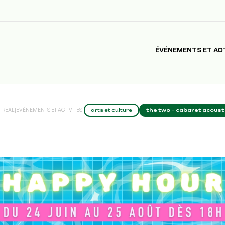
ÉVÉNEMENTS ET AC
TRÉAL
|
ÉVÉNEMENTS ET ACTIVITÉS
|
arts et culture
the two – cabaret acousti