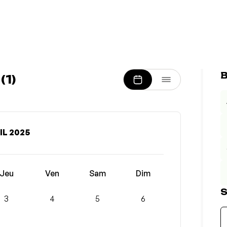
B
1)
IL 2025
Jeu
Ven
Sam
Dim
S
3
4
5
6