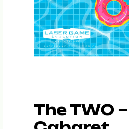
The TWO –
Cabaret