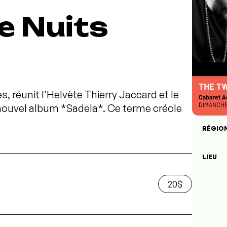
e Nuits
s, réunit l'Helvète Thierry Jaccard et le
nouvel album *Sadela*. Ce terme créole
RÉGIO
LIEU
20$