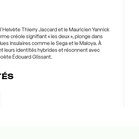
 l'Helvète Thierry Jaccard et le Mauricien Yannick
me créole signifiant « les deux », plonge dans
blues insulaires comme le Sega et le Maloya. À
nt leurs identités hybrides et résonnent avec
poète Édouard Glissant.
TÉS