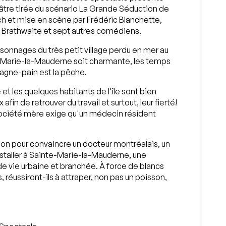
tre tirée du scénario La Grande Séduction de
 et mise en scène par Frédéric Blanchette,
d Brathwaite et sept autres comédiens.
onnages du très petit village perdu en mer au
te-Marie-la-Mauderne soit charmante, les temps
 gagne-pain est la pêche.
et les quelques habitants de l'île sont bien
fin de retrouver du travail et surtout, leur fierté!
 société mère exige qu'un médecin résident
on pour convaincre un docteur montréalais, un
nstaller à Sainte-Marie-la-Mauderne, une
e vie urbaine et branchée. À force de blancs
éussiront-ils à attraper, non pas un poisson,