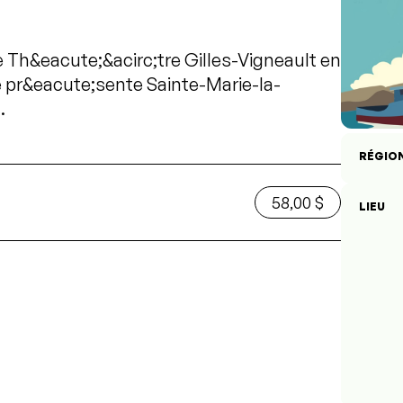
e Th&eacute;&acirc;tre Gilles-Vigneault en
 pr&eacute;sente Sainte-Marie-la-
.
RÉGIO
58,00 $
LIEU