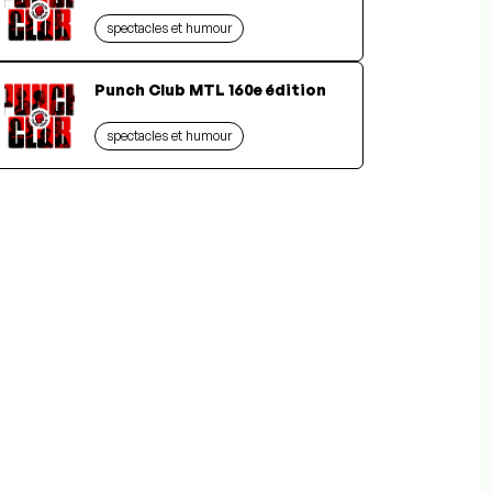
spectacles et humour
Punch Club MTL 160e édition
spectacles et humour