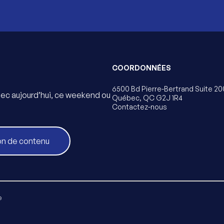
COORDONNÉES
6500 Bd Pierre-Bertrand Suite 20
bec aujourd’hui, ce weekend ou
Québec, QC G2J 1R4
Contactez-nous
on de contenu
e