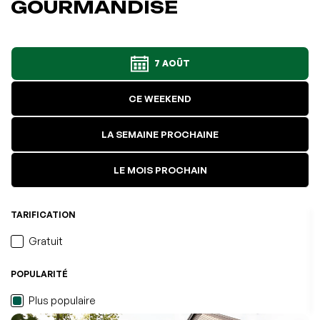
GOURMANDISE
7 AOÛT
CE WEEKEND
LA SEMAINE PROCHAINE
LE MOIS PROCHAIN
TARIFICATION
Gratuit
POPULARITÉ
L'événement a été ajouté à vos favoris
Événement retiré de vos favoris
Consulter mes favoris
Consulter mes favoris
Plus populaire