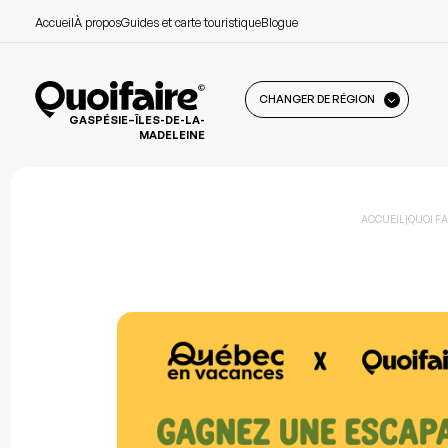
Accueil
À propos
Guides et carte touristique
Blogue
CHANGER DE RÉGION
GASPÉSIE–ÎLES-DE-LA-
MADELEINE
ACCUEIL
|
QUOI FA