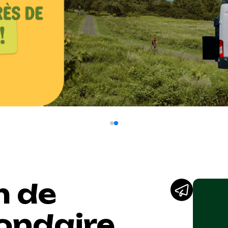
m de
condaire