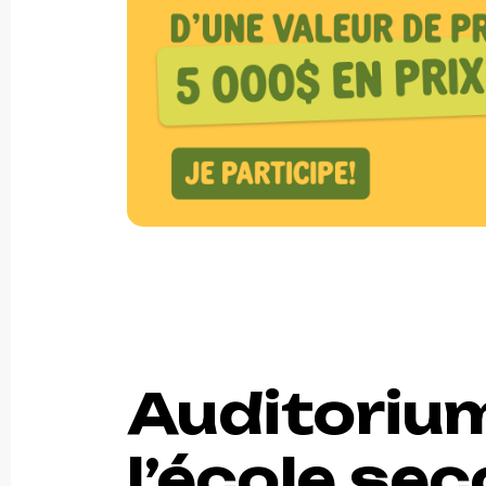
Auditoriu
l’école se