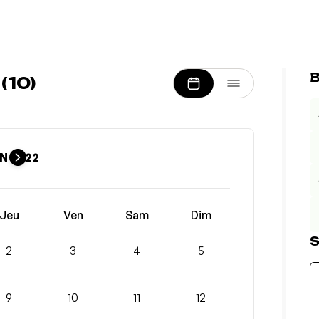
B
(10)
N 2022
Jeu
Ven
Sam
Dim
S
2
3
4
5
9
10
11
12