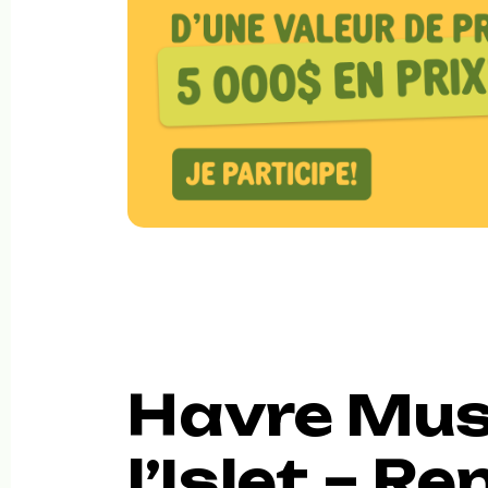
Havre Mus
l’Islet – R