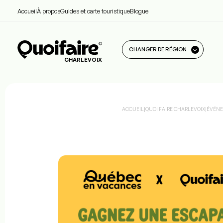
Accueil
À propos
Guides et carte touristique
Blogue
CHANGER DE RÉGION
CHARLEVOIX
ACCUEIL
|
QUOI FAIRE CHARLEVOIX
|
ÉVÉNE