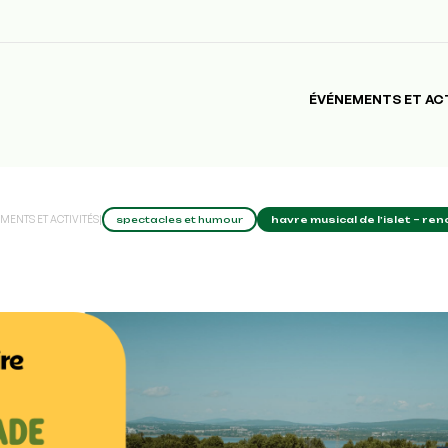
ÉVÉNEMENTS ET AC
MENTS ET ACTIVITÉS
|
spectacles et humour
havre musical de l’islet – re