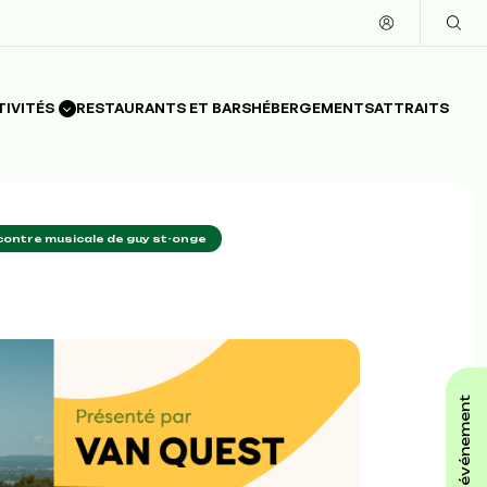
TIVITÉS
RESTAURANTS ET BARS
HÉBERGEMENTS
ATTRAITS
ncontre musicale de guy st-onge
affiche ton événement