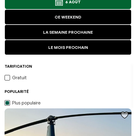
6 AOÛT
CE WEEKEND
LA SEMAINE PROCHAINE
LE MOIS PROCHAIN
TARIFICATION
Gratuit
POPULARITÉ
L'événement a été ajouté à vos favoris
Événement retiré de vos favoris
Consulter mes favoris
Consulter mes favoris
Plus populaire