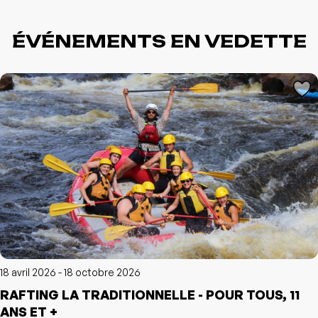
ÉVÉNEMENTS EN VEDETTE
L'événement a été ajouté à vos favoris
Événement retiré de vos favoris
Consulter mes favoris
Consulter mes favoris
18 avril 2026 - 18 octobre 2026
RAFTING LA TRADITIONNELLE - POUR TOUS, 11
L'événement a été ajouté à vos favoris
Événement retiré de vos favoris
ANS ET +
Consulter mes favoris
Consulter mes favoris