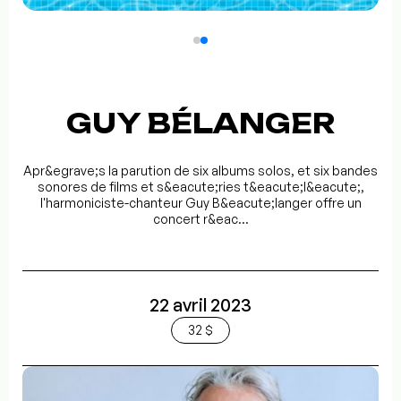
GUY BÉLANGER
Apr&egrave;s la parution de six albums solos, et six bandes
sonores de films et s&eacute;ries t&eacute;l&eacute;,
l'harmoniciste-chanteur Guy B&eacute;langer offre un
concert r&eac...
22 avril 2023
32 $