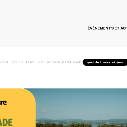
ÉVÉNEMENTS ET AC
ACCUEIL
|
QUOI FAIRE SAGUENAY–LAC-SAINT-JEAN
|
ATTRAITS
|
quai de l’anse-st-jean