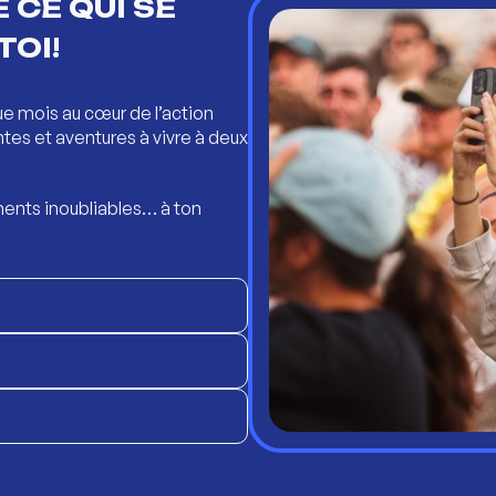
 CE QUI SE
TOI!
ue mois au cœur de l’action
ntes et aventures à vivre à deux
ents inoubliables… à ton