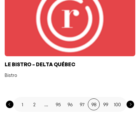
LE BISTRO – DELTA QUÉBEC
Bistro
1
2
...
95
96
97
98
99
100