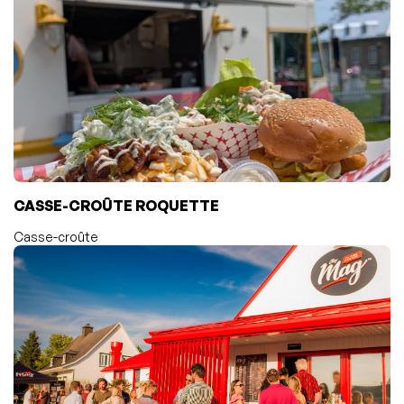
CASSE-CROÛTE ROQUETTE
Casse-croûte