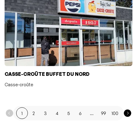
CASSE-CROÛTE BUFFET DU NORD
Casse-croûte
1
2
3
4
5
6
...
99
100