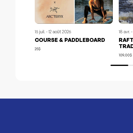
15 juil. - 12 août 2026
18 avr. 
COURSE & PADDLEBOARD
RAFT
TRAD
25$
TOUS,
109.00$ 