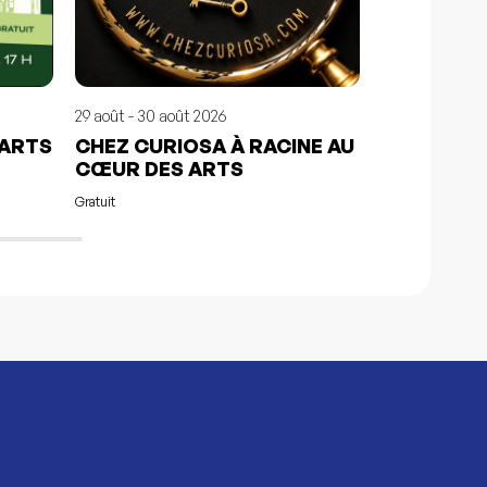
29 août - 30 août 2026
15 juil. - 12 août
 ARTS
CHEZ CURIOSA À RACINE AU
ANIMATION
CŒUR DES ARTS
COEUR DE
Gratuit
Gratuit