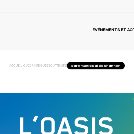
ÉVÉNEMENTS ET AC
ACCUEIL
|
QUOI FAIRE QUÉBEC
|
ATTRAITS
|
parc municipal de shannon