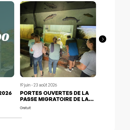
19 juin - 23 août 2026
15 juil. - 12 août
2026
PORTES OUVERTES DE LA
COURSE &
PASSE MIGRATOIRE DE LA
25$
JACQUES-CARTIER
Gratuit