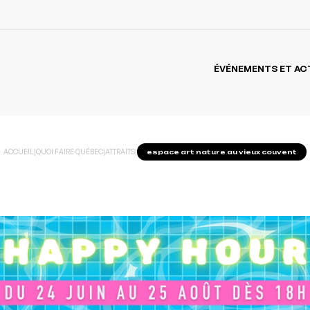
ÉVÉNEMENTS ET AC
ACCUEIL
|
QUOI FAIRE QUÉBEC
|
ATTRAITS
|
espace art nature au vieux couvent