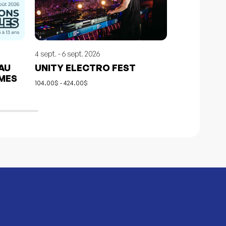
4 sept. - 6 sept. 2026
17 juin - 9 août 
 AU
UNITY ELECTRO FEST
COLLECTI
MES
SOUS LE 
104.00$ - 424.00$
Gratuit