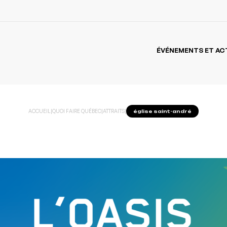
ÉVÉNEMENTS ET AC
ACCUEIL
|
QUOI FAIRE QUÉBEC
|
ATTRAITS
|
église saint-andré