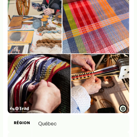
©
RÉGION
Québec