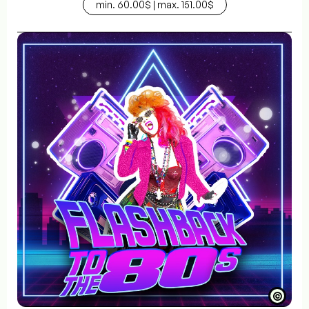
min. 60.00$ | max. 151.00$
©