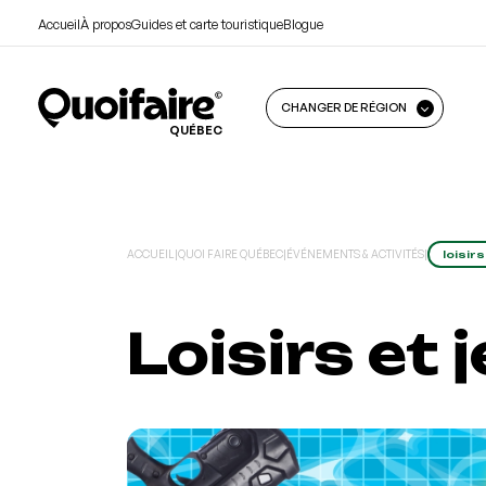
Accueil
À propos
Guides et carte touristique
Blogue
CHANGER DE RÉGION
QUÉBEC
ACCUEIL
|
QUOI FAIRE QUÉBEC
|
ÉVÉNEMENTS & ACTIVITÉS
|
loisirs
Loisirs et 