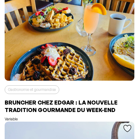
Gastronomie et gourmandise
BRUNCHER CHEZ EDGAR : LA NOUVELLE
L'événement a été ajouté à vos favoris
Événement retiré de vos favoris
TRADITION GOURMANDE DU WEEK-END
Consulter mes favoris
Consulter mes favoris
Variable