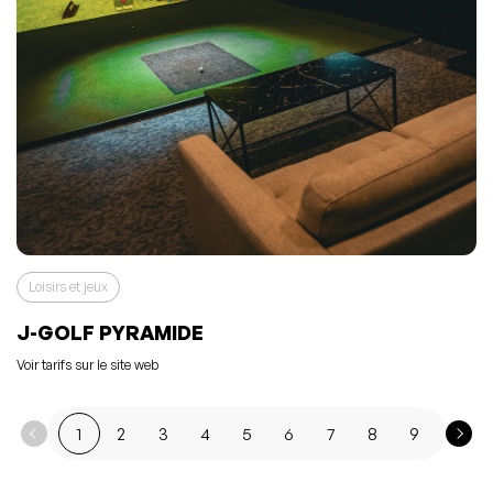
Loisirs et jeux
J-GOLF PYRAMIDE
Voir tarifs sur le site web
1
2
3
4
5
6
7
8
9