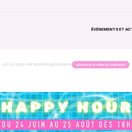
ÉVÉNEMENTS ET AC
ACCUEIL
|
QUOI FAIRE MONTRÉAL
|
RESTAURANTS
|
pâtisserie villeray baklawa