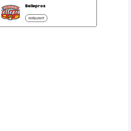
Bellepros
restaurant