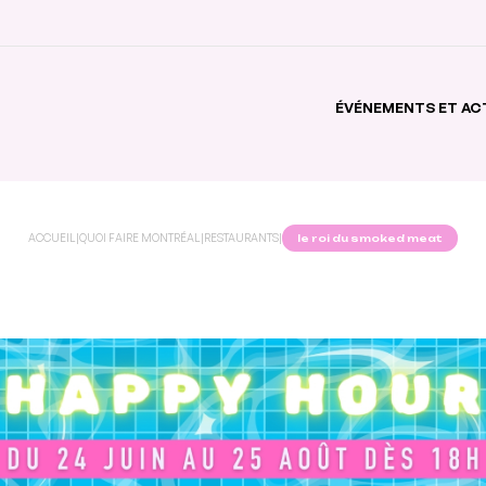
ÉVÉNEMENTS ET AC
ACCUEIL
|
QUOI FAIRE MONTRÉAL
|
RESTAURANTS
|
le roi du smoked meat