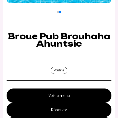
Broue Pub Brouhaha
Ahuntsic
Poutine
Voir le menu
Réserver