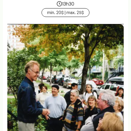
13h30
min. 20$ | max. 25$