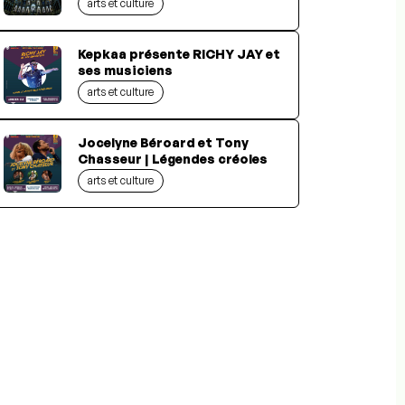
arts et culture
Kepkaa présente RICHY JAY et
ses musiciens
arts et culture
Jocelyne Béroard et Tony
Chasseur | Légendes créoles
arts et culture