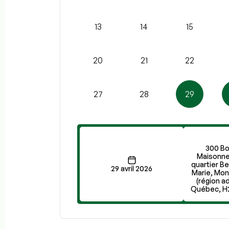
13
14
15
20
21
22
27
28
29
300 Bo
Maisonne
quartier Be
29 avril 2026
Marie, Mon
(région a
Québec, H