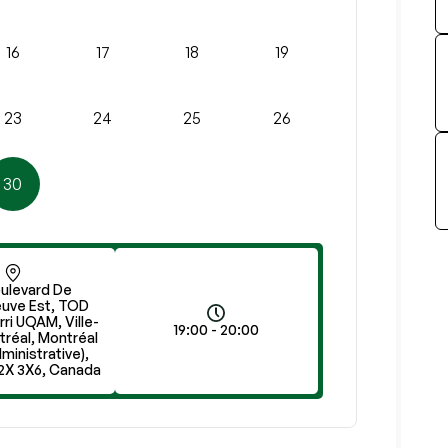
16
17
18
19
23
24
25
26
30
ulevard De
uve Est, TOD
rri UQAM, Ville-
19:00 - 20:00
tréal, Montréal
dministrative),
2X 3X6, Canada