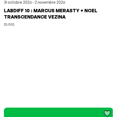
31 octobre 2026 - 2 novembre 2026
LABDIFF 10 : MARCUS MERASTY + NOEL
TRANSCENDANCE VEZINA
25.00$
L'événement a été ajouté à vos favoris
Événement retiré de vos favoris
Consulter mes favoris
Consulter mes favoris