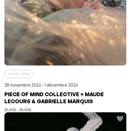
Arts et culture
28 novembre 2026 - 1 décembre 2026
PIECE OF MIND COLLECTIVE + MAUDE
L'événement a été ajouté à vos favoris
Événement retiré de vos favoris
LECOURS & GABRIELLE MARQUIS
Consulter mes favoris
Consulter mes favoris
25.00$ - 35.00$