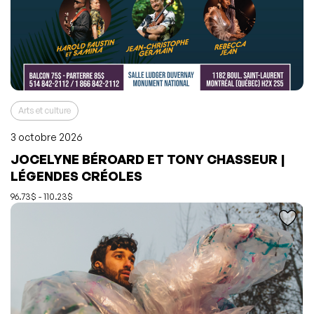
Arts et culture
3 octobre 2026
JOCELYNE BÉROARD ET TONY CHASSEUR |
L'événement a été ajouté à vos favoris
Événement retiré de vos favoris
LÉGENDES CRÉOLES
Consulter mes favoris
Consulter mes favoris
96.73$ - 110.23$